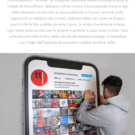
Può la bacheca “virtuale” di Instagram diventare reale? Durante la festa di
Natale di Almostthere, abbiamo voluto rivivere l’anno passato insieme agli
atleti attraverso le loro foto e i post pubblicati sul social network. Sulla
sagoma di un telefono alta 2 metri, abbiamo attaccato come se fossero
post-it tutte le foto scattate durante l’anno, in modo che durante la festa
ogni atleta potesse staccare le proprie e portarle a casa come ricordo. Una
volta staccate tutte le foto, dallo sfondo del telefono emerge un backdrop
con i loghi dell’azienda dove potersi scattare qualche selfie.