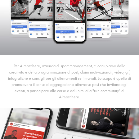
Per Almostthere, azienda di sport management, ci occupiamo della
creatività e della programmazione di post, claim motivazionali, video, gif,
infografiche e consigli per gli allenamenti settimanali. Lo scopo è quello di
promuovere il senso di aggregazione attraverso post che invitano agli
eventi, a partecipare alle corse e ad unirsi alla "run community" di
Almostthere.