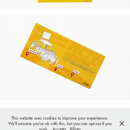
This website uses cookies to improve your experience.
We'll assume you're ok with this, but you can opt-out if you
© koan moltimedia - all rights reserved
wish.
Accetta
Rifiuta