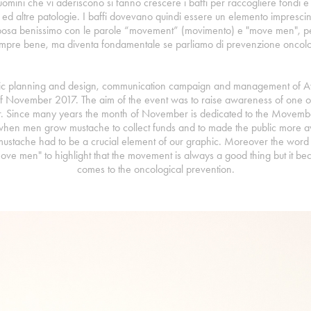
uomini che vi aderiscono si fanno crescere i baffi per raccogliere fondi
 ed altre patologie. I baffi dovevano quindi essere un elemento imprescind
posa benissimo con le parole “movement” (movimento) e "move men", per
empre bene, ma diventa fondamentale se parliamo di prevenzione oncolo
hic planning and design, communication campaign and management of 
of November 2017. The aim of the event was to raise awareness of one of
er. Since many years the month of November is dedicated to the Move
hen men grow mustache to collect funds and to made the public more aw
 mustache had to be a crucial element of our graphic. Moreover the word
e men" to highlight that the movement is always a good thing but it b
comes to the oncological prevention.