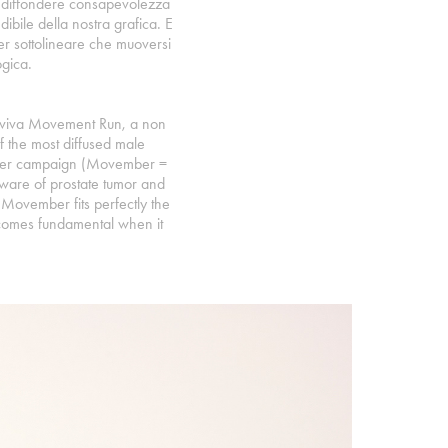
 e diffondere consapevolezza
ibile della nostra grafica. E
 sottolineare che muoversi
gica.
Aviva Movement Run, a non
 the most diffused male
mber campaign (Movember =
are of prostate tumor and
 Movember fits perfectly the
ecomes fundamental when it