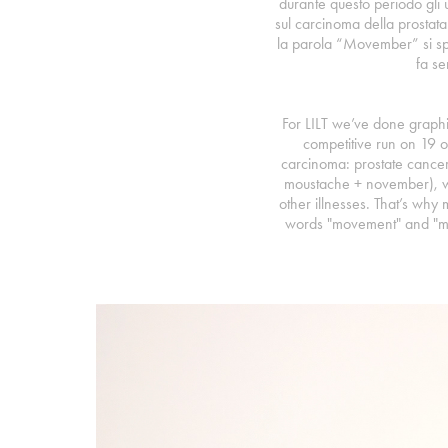
durante questo periodo gli 
sul carcinoma della prostata
la parola “Movember” si s
fa s
For LILT we’ve done grap
competitive run on 19 
carcinoma: prostate canc
moustache + november), w
other illnesses. That’s why
words "movement" and "mov