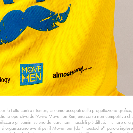
a per la Lotta contro i Tumori, ci siamo occupati della progettazione grafic
gestione operativa dell’Aviva Movemen Run, una corsa non competitiva che
lizzare gli uomini su uno dei carcinomi maschili più diffusi: il tumore alla 
e si organizzano eventi per il Movember (da “moustache", parola inglese