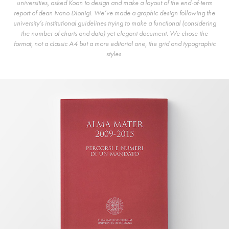
universities, asked Koan to design and make a layout of the end-of-term
report of dean Ivano Dionigi. We’ve made a graphic design following the
university’s institutional guidelines trying to make a functional (considering
the number of charts and data) yet elegant document. We chose the
format, not a classic A4 but a more editorial one, the grid and typographic
styles.