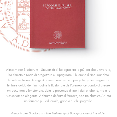
Alma Mater Studiorum - Università di Bologna, tra le più antiche università,
ha chiesto a Koan di progettare e impaginare il bilancio di fine mandato
del rettore Ivano Dionigi. Abbiamo realizzato il progetto grafico seguendo
le linee guida dell’immagine istituzionale dell’ateneo, cercando di creare
un documento funzionale, data la presenza di molti dati e tabelle, ma allo
stesso tempo elegante. Abbiamo definito il formato, non un classico A4 ma
un formato più editoriale, gabbia e stili tipografici.
Alma Mater Studiorum - The University of Bologna, one of the oldest