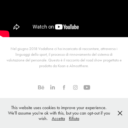
Nel giugno 2018 Vodafone ci ha incaricato di raccontare, attraverso i
linguaggi dello sport, il processo di rinnovamento del sistema di
valutazione del personale. Questo è il racconto del road show progettato e
prodotto da Koan e Almostthere.
© koan moltimedia - all rights reserved
This website uses cookies to improve your experience.
We'll assume you're ok with this, but you can opt-out if you
wish.
Accetta
Rifiuta